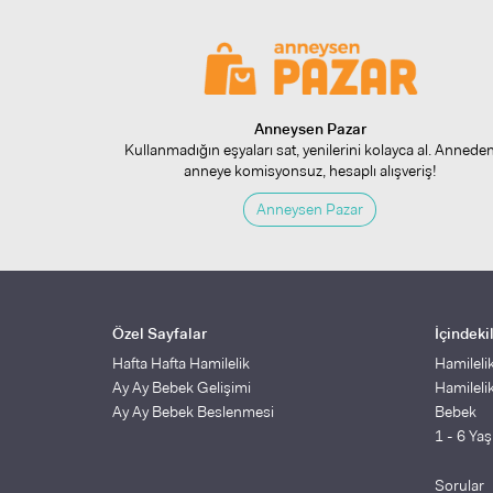
Anneysen Pazar
Kullanmadığın eşyaları sat, yenilerini kolayca al. Annede
anneye komisyonsuz, hesaplı alışveriş!
Anneysen Pazar
Özel Sayfalar
İçindeki
Hafta Hafta Hamilelik
Hamileli
Ay Ay Bebek Gelişimi
Hamileli
Ay Ay Bebek Beslenmesi
Bebek
1 - 6 Ya
Sorular