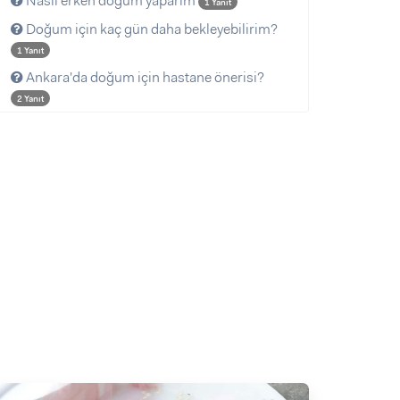
Nasil erken dogum yaparim
1 Yanıt
Doğum için kaç gün daha bekleyebilirim?
1 Yanıt
Ankara'da doğum için hastane önerisi?
2 Yanıt