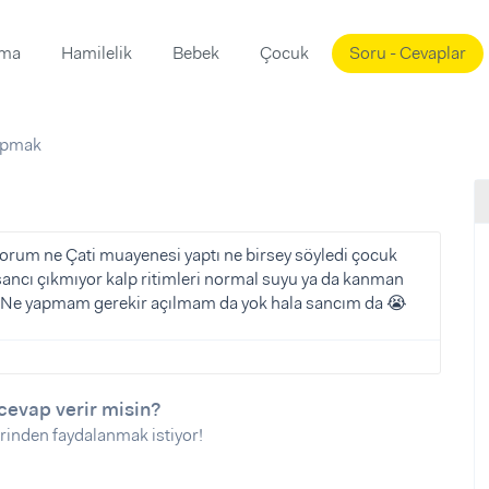
ama
Hamilelik
Bebek
Çocuk
Soru - Cevaplar
Süslemeleri
ama
apmak
ta
ı
ı
ısı
 Mekanı
mi)
um ne Çati muayenesi yaptı ne birsey söyledi çocuk
sancı çıkmıyor kalp ritimleri normal suyu ya da kanman
üsleme
i
i ? Ne yapmam gerekir açılmam da yok hala sancım da 😭
i
u
ünü
i
cevap verir misin?
rinden faydalanmak istiyor!