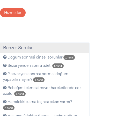
Hizmetler
Benzer Sorular
Dogum sonrasi cinsel sorunlar
1 Yanıt
Sezaryenden sonra adet!
5 Yanıt
2 sezaryen sonrası normal doğum
yapabilir miyim?
1 Yanıt
Bebeğim tekme atmıyor hareketleride cok
azaldi
1 Yanıt
Hamilelikte arsa teşhisi çıkan varmı?
4 Yanıt
Hastane / doktor önerisi - kadın doğum