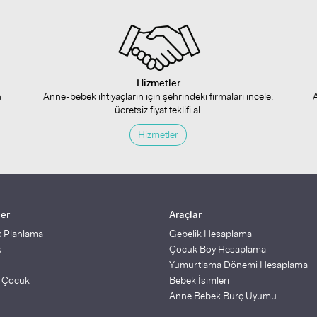
Hizmetler
n
Anne-bebek ihtiyaçların için şehrindeki firmaları incele,
ücretsiz fiyat teklifi al.
Hizmetler
ler
Araçlar
k Planlama
Gebelik Hesaplama
k
Çocuk Boy Hesaplama
Yumurtlama Dönemi Hesaplama
ş Çocuk
Bebek İsimleri
Anne Bebek Burç Uyumu