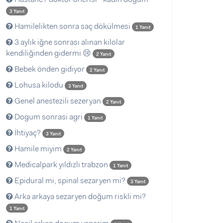
3 Yanıt
Hamilelikten sonra saç dökülmesi
1 Yanıt
3 aylık iğne sonrası alınan kilolar
kendiliğinden gidermi 😢
2 Yanıt
Bebek önden gidiyor
2 Yanıt
Lohusa kilodu
3 Yanıt
Genel anestezili sezeryan
2 Yanıt
Dogum sonrasi agri
1 Yanıt
İhtiyaç?
3 Yanıt
Hamile miyim
2 Yanıt
Medicalpark yıldızlı trabzon
1 Yanıt
Epidural mi, spinal sezaryen mi?
3 Yanıt
Arka arkaya sezaryen doğum riskli mi?
1 Yanıt