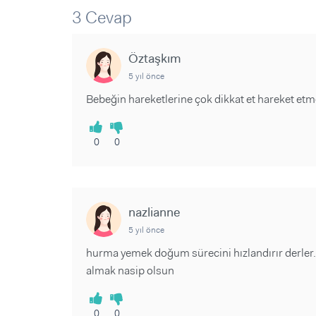
Sorular ve Yanıtlar
Sorular ve Yanıtlar
3 Cevap
Eğlence
Makaleler
Makaleler
Ürünler
Videolar
Videolar
Öztaşkım
5 yıl önce
Sorular ve Yanıtlar
Bebeğin hareketlerine çok dikkat et hareket et
Makaleler
Videolar
0
0
nazlianne
5 yıl önce
hurma yemek doğum sürecini hızlandırır derler. 
almak nasip olsun
0
0