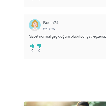
Busra74
5 yıl önce
Gayet normal geç doğum olabiliyor çatı egzersiz
0
0