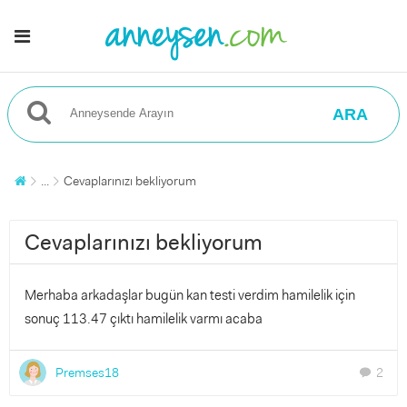
ARA
...
Cevaplarınızı bekliyorum
Cevaplarınızı bekliyorum
Merhaba arkadaşlar bugün kan testi verdim hamilelik için
sonuç 113.47 çıktı hamilelik varmı acaba
Premses18
2
chat