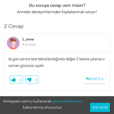
Bu soruya cevap verir misin?
Anneler deneyimlerinden faydalanmak istiyor!
2 Cevap
1_anne
4 yıl önce
iki gün sornra test tekrarlandığında değer 2 katına çıkarsa o
zaman gözünüz aydın
YANITLA
0
0
Anneysen.com'u kullanarak
çerez politikamızı
Sum123
4 yıl önce
kabul etmiş olursunuz.
ANLADIM