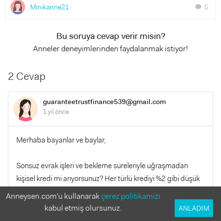
Minikanne21
5
chat
Bu soruya cevap verir misin?
Anneler deneyimlerinden faydalanmak istiyor!
2 Cevap
guaranteetrustfinance539@gmail.com
1 yıl önce
Merhaba bayanlar ve baylar,
Sonsuz evrak işleri ve bekleme süreleriyle uğraşmadan
kişisel kredi mi arıyorsunuz? Her türlü krediyi %2 gibi düşük
bir faiz oranıyla sunuyoruz. İmza projelerinizi finanse edebilir
Anneysen.com'u kullanarak
çerez politikamızı
ve iş planınızı geliştirmenize yardımcı olabiliriz.
kabul etmiş olursunuz.
ANLADIM