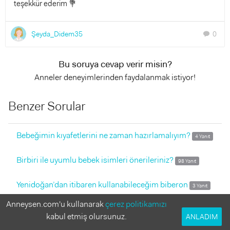
teşekkür ederim 💐
Şeyda_Didem35
0
chat
Bu soruya cevap verir misin?
Anneler deneyimlerinden faydalanmak istiyor!
Benzer Sorular
Bebeğimin kıyafetlerini ne zaman hazırlamalıyım?
4 Yanıt
Birbiri ile uyumlu bebek isimleri önerileriniz?
98 Yanıt
Yenidoğan’dan itibaren kullanabileceğim biberon
3 Yanıt
Kağan isminin yanına yakışan isim önerisi alabilir miyim?
Anneysen.com'u kullanarak
çerez politikamızı
kabul etmiş olursunuz.
ANLADIM
2 Yanıt