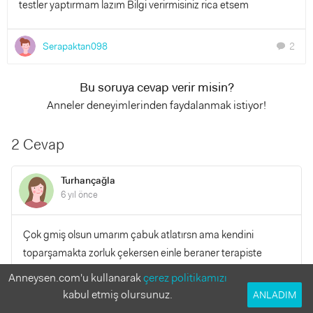
testler yaptırmam lazım Bilgi verirmisiniz rica etsem
Serapaktan098
2
chat
Bu soruya cevap verir misin?
Anneler deneyimlerinden faydalanmak istiyor!
2 Cevap
Turhançağla
6 yıl önce
Çok gmiş olsun umarım çabuk atlatırsn ama kendini
toparşamakta zorluk çekersen einle beraner terapiste
gdebilirsm
Anneysen.com'u kullanarak
çerez politikamızı
kabul etmiş olursunuz.
ANLADIM
YANITLA
0
0