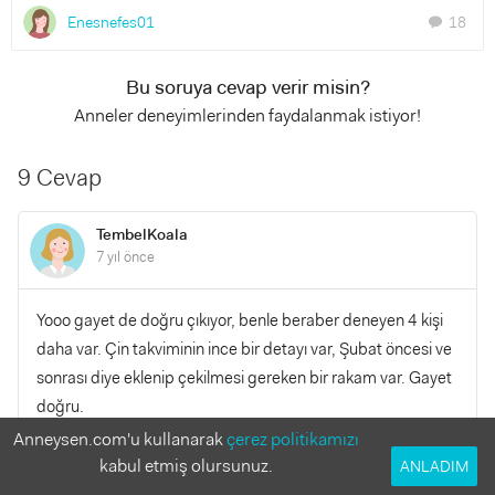
Enesnefes01
18
chat
Bu soruya cevap verir misin?
Anneler deneyimlerinden faydalanmak istiyor!
9 Cevap
TembelKoala
7 yıl önce
Yooo gayet de doğru çıkıyor, benle beraber deneyen 4 kişi
daha var. Çin takviminin ince bir detayı var, Şubat öncesi ve
sonrası diye eklenip çekilmesi gereken bir rakam var. Gayet
doğru.
Anneysen.com'u kullanarak
çerez politikamızı
kabul etmiş olursunuz.
YANITLA
ANLADIM
0
0