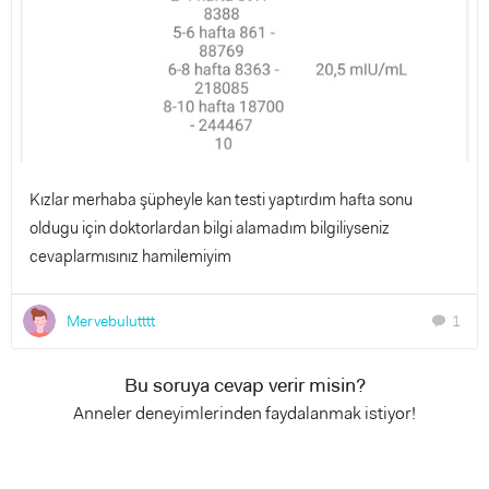
Kızlar merhaba şüpheyle kan testi yaptırdım hafta sonu
oldugu için doktorlardan bilgi alamadım bilgiliyseniz
cevaplarmısınız hamilemiyim
Mervebulutttt
1
chat
Bu soruya cevap verir misin?
Anneler deneyimlerinden faydalanmak istiyor!