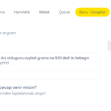
ama
Hamilelik
Bebek
Çocuk
Soru - Cevaplar
Süslemeleri
ama
ik ve gram
ta
ı
ı
ısı
 Mekanı
mi)
r ikiz oldugunu soyledi grama ise 930 dedi iki bebegin
ce????
üsleme
i
i
u
cevap verir misin?
ünü
i
rinden faydalanmak istiyor!