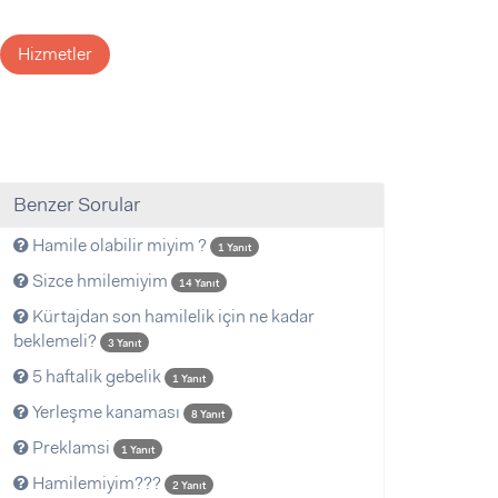
Hizmetler
Benzer Sorular
Hamile olabilir miyim ?
1 Yanıt
Sizce hmilemiyim
14 Yanıt
Kürtajdan son hamilelik için ne kadar
beklemeli?
3 Yanıt
5 haftalik gebelik
1 Yanıt
Yerleşme kanaması
8 Yanıt
Preklamsi
1 Yanıt
Hamilemiyim???
2 Yanıt