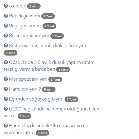
3.cocuk
2 Yanıt
Bebek gelisimi
8 Yanıt
Regl gecıkmesı
2 Yanıt
Sizce hamilemiyim
3 Yanıt
Kistim varmış hamile kala bilirmiyim
4 Yanıt
Ocak 31 de 2.5 aylık düşük yaptım rahim
tersligi varmış birde ben
1 Yanıt
Menepozdamıyım
2 Yanıt
Hamilemiyim ?
5 Yanıt
Eşimden soğuyor gibiyim
7 Yanıt
0.200 hcg kanda ne demek olduğunu bilen
var mı
1 Yanıt
Hamilelik de bebek kilo alması için ne
yapmam lazım
4 Yanıt