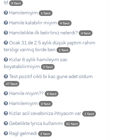
ltf
5 Yanıt
Hamilemiyim
1 Yanıt
Hamile kalabilir miyim
4 Yanıt
Hamilelikte ilk belirtiniz nelerdi?
4 Yanıt
Ocak 31 de 2.5 aylık düşük yaptım rahim
tersligi varmış birde ben
1 Yanıt
Kizlar 6 aylik hamileyim sac
boyatabilirmiyim
2 Yanıt
Test pozitif cikti bi kac gune adet oldum
47 Yanıt
Hamile miyim??
6 Yanıt
Hamilemiyim
2 Yanıt
Kızlar acil cevabiniza ihtiyacım var
1 Yanıt
Gebelikte lyrica kullanımı
51 Yanıt
Ragl gelmedi
2 Yanıt