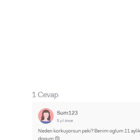
Sorular ve Yanıtlar
Sorular ve Yanıtlar
Eğlence
Makaleler
Makaleler
Ürünler
Videolar
Videolar
Sorular ve Yanıtlar
Makaleler
Videolar
1 Cevap
Sum123
5 yıl önce
Neden korkuyorsun peki? Benim oglum 11 aylik v
dogum 😔