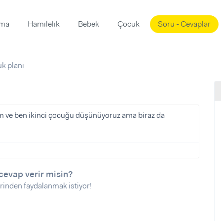
ama
Hamilelik
Bebek
Çocuk
Soru - Cevaplar
Süslemeleri
ama
uk planı
ta
ı
ı
ısı
 Mekanı
mi)
m ve ben ikinci çocuğu düşünüyoruz ama biraz da
üsleme
i
i
u
cevap verir misin?
ünü
i
rinden faydalanmak istiyor!