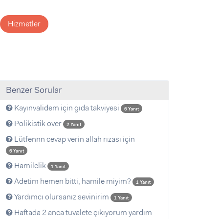
Hizmetler
Benzer Sorular
Kayınvalidem için gıda takviyesi
6 Yanıt
Polikistik over
2 Yanıt
Lütfennn cevap verin allah rızası için
6 Yanıt
Hamilelik
1 Yanıt
Adetim hemen bitti, hamile miyim?
1 Yanıt
Yardımcı olursanız sevinirim
1 Yanıt
Haftada 2 anca tuvalete çıkıyorum yardım