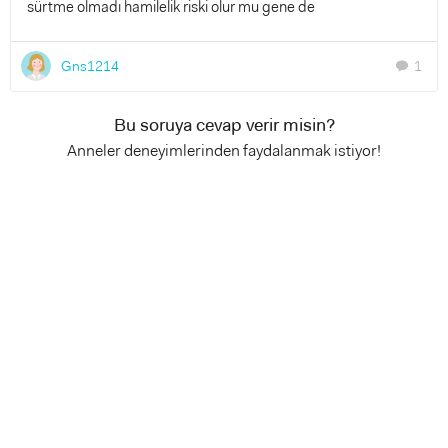
sürtme olmadı hamilelik riski olur mu gene de
Gns1214
1
chat
Bu soruya cevap verir misin?
Anneler deneyimlerinden faydalanmak istiyor!