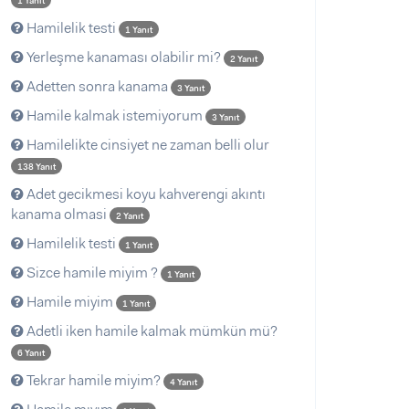
1 Yanıt
Hamilelik testi
1 Yanıt
Yerleşme kanaması olabilir mi?
2 Yanıt
Adetten sonra kanama
3 Yanıt
Hamile kalmak istemiyorum
3 Yanıt
Hamilelikte cinsiyet ne zaman belli olur
138 Yanıt
Adet gecikmesi koyu kahverengi akıntı
kanama olmasi
2 Yanıt
Hamilelik testi
1 Yanıt
Sizce hamile miyim ?
1 Yanıt
Hamile miyim
1 Yanıt
Adetli iken hamile kalmak mümkün mü?
6 Yanıt
Tekrar hamile miyim?
4 Yanıt