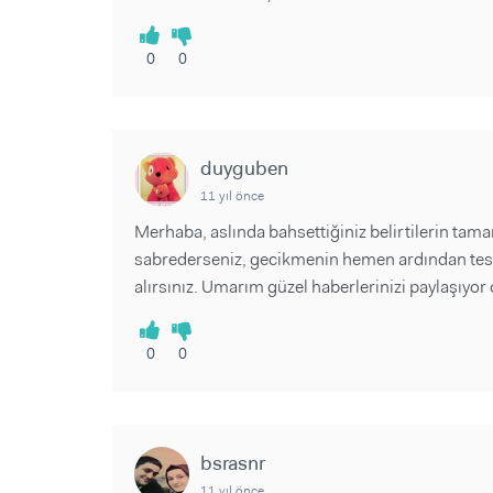
0
0
duyguben
11 yıl önce
Merhaba, aslında bahsettiğiniz belirtilerin tama
sabrederseniz, gecikmenin hemen ardından test
alırsınız. Umarım güzel haberlerinizi paylaşıyor 
0
0
bsrasnr
11 yıl önce