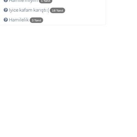
Hamile mıyım
1 Yanıt
Iyice kafam karıştı:(
16 Yanıt
Hamilelik
3 Yanıt