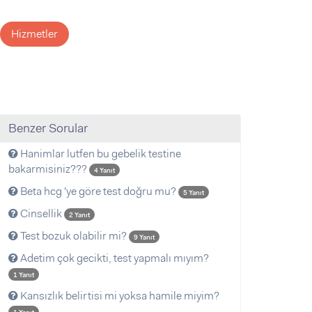
Hizmetler
Benzer Sorular
Hanimlar lutfen bu gebelik testine
bakarmisiniz???
4 Yanıt
Beta hcg 'ye göre test doğru mu?
5 Yanıt
Cinsellik
2 Yanıt
Test bozuk olabilir mi?
9 Yanıt
Adetim çok gecikti, test yapmalı mıyım?
1 Yanıt
Kansızlık belirtisi mi yoksa hamile miyim?