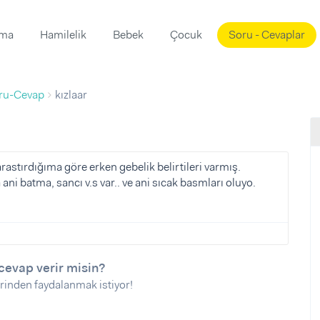
ama
Hamilelik
Bebek
Çocuk
Soru - Cevaplar
Süslemeleri
ama
ru-Cevap
kızlaar
ta
ı
ı
ısı
 Mekanı
mi)
astırdığıma göre erken gebelik belirtileri varmış.
ani batma, sancı v.s var.. ve ani sıcak basmları oluyo.
üsleme
i
i
u
ünü
i
cevap verir misin?
rinden faydalanmak istiyor!