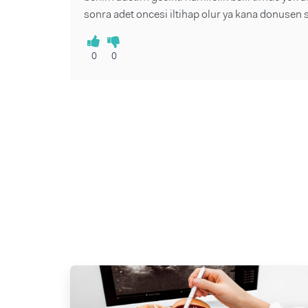
sonra adet oncesi iltihap olur ya kana donusen s
0
0