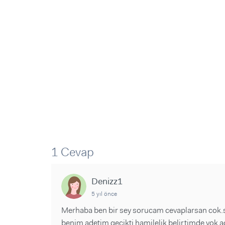
Sorular ve Yanıtlar
Sorular ve Yanıtlar
Eğlence
Makaleler
Makaleler
Ürünler
Videolar
Videolar
Sorular ve Yanıtlar
Makaleler
Videolar
1 Cevap
Denizz1
5 yıl önce
Merhaba ben bir sey sorucam cevaplarsan cok.s
benim adetim gecikti hamilelik belirtimde yok a