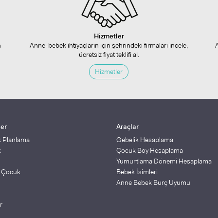
Hizmetler
n
Anne-bebek ihtiyaçların için şehrindeki firmaları incele,
ücretsiz fiyat teklifi al.
Hizmetler
ler
Araçlar
k Planlama
Gebelik Hesaplama
k
Çocuk Boy Hesaplama
Yumurtlama Dönemi Hesaplama
ş Çocuk
Bebek İsimleri
Anne Bebek Burç Uyumu
r