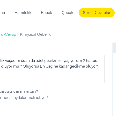
ama
Hamilelik
Bebek
Çocuk
Soru - Cevaplar
Süslemeleri
ama
ru-Cevap
Kimyasal Gebelik
ta
ı
ı
ısı
 Mekanı
mi)
ik yaşadım suan da adet gecikmesi yaşıyorum 2 haftadır
oluyor mu ? Oluyorsa En Geç ne kadar gecikme oluyor?
üsleme
i
i
u
cevap verir misin?
ünü
i
rinden faydalanmak istiyor!