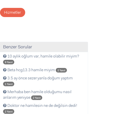
Hizmetler
Benzer Sorular
10 aylık oğlum var, hamile olabilir miyim?
9 Yanıt
Beta hcg13.3 hamile miyim
2 Yanıt
3.5 ay önce sezeryanla doğum yaptım
1 Yanıt
Merhaba ben hamile olduğumu nasıl
anlarım yeniyse
2 Yanıt
Doktor ne hamilesin ne de değilsin dedi!
2 Yanıt