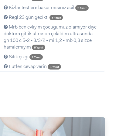
Kizlar testlere bakar mısınız acil
2 Yanıt
Regl 23 gün gecikti
5 Yanıt
Mrb ben evliyim çocugumuz olamıyor diye
doktora gittik ultrason çekildim ultrasonda
gn 100 c 5-2 - 3/3/2 - mi 1,2 - mb 0,3 sizce
hamilemiyim
6 Yanıt
Silik çizgi
1 Yanıt
Lütfen cevap verin
3 Yanıt