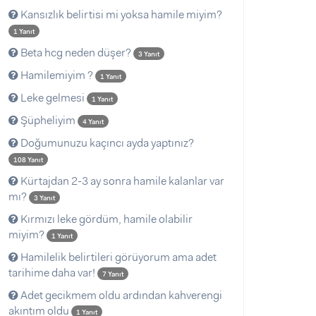
Kansızlık belirtisi mi yoksa hamile miyim?
1 Yanıt
Beta hcg neden düşer?
3 Yanıt
Hamilemiyim ?
1 Yanıt
Leke gelmesi
1 Yanıt
Şüpheliyim
4 Yanıt
Doğumunuzu kaçıncı ayda yaptınız?
108 Yanıt
Kürtajdan 2-3 ay sonra hamile kalanlar var
mı?
3 Yanıt
Kırmızı leke gördüm, hamile olabilir
miyim?
1 Yanıt
Hamilelik belirtileri görüyorum ama adet
tarihime daha var!
7 Yanıt
Adet gecikmem oldu ardından kahverengi
akıntım oldu
1 Yanıt