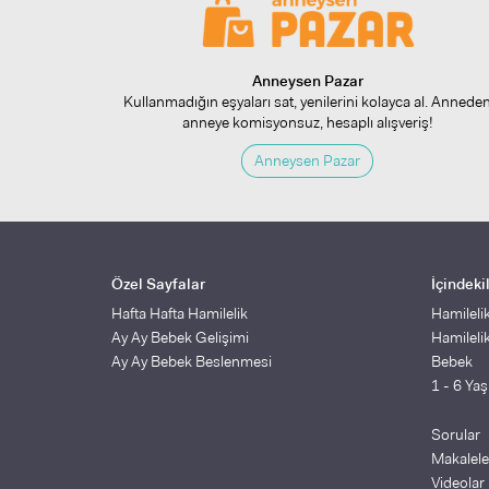
Anneysen Pazar
Kullanmadığın eşyaları sat, yenilerini kolayca al. Annede
anneye komisyonsuz, hesaplı alışveriş!
Anneysen Pazar
Özel Sayfalar
İçindeki
Hafta Hafta Hamilelik
Hamileli
Ay Ay Bebek Gelişimi
Hamileli
Ay Ay Bebek Beslenmesi
Bebek
1 - 6 Ya
Sorular
Makalele
Videolar