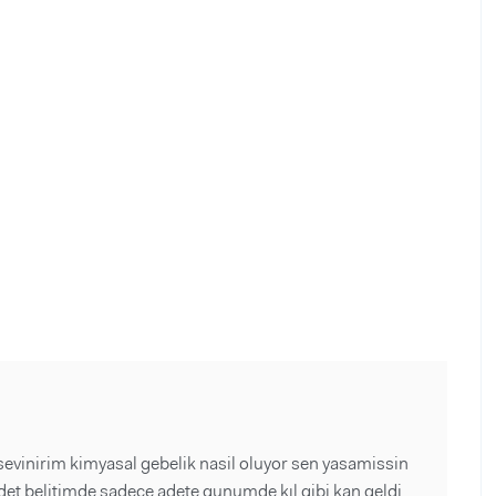
evinirim kimyasal gebelik nasil oluyor sen yasamissin
det belitimde sadece adete gunumde kıl gibi kan geldi