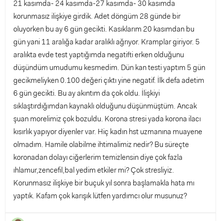
21 kasımda- 24 kasımda-27 kasımda- 30 kasımda
korunmasız ilişkiye girdik. Adet döngüm 28 günde bir
oluyorken bu ay 6 gün gecikti. Kasıklarım 20 kasımdan bu
gün yani 11 aralığa kadar aralıklı ağrıyor. Kramplar giriyor. 5
aralıkta evde test yaptığımda negatifti erken olduğunu
düşündüm umudumu kesmedim. Dün kan testi yaptım 5 gün
gecikmeliyken 0.100 değeri çıktı yine negatif. İlk defa adetim
6 gün gecikti. Bu ay akıntım da çok oldu. İlişkiyi
sıklaştırdığımdan kaynaklı olduğunu düşünmüştüm. Ancak
şuan morelimiz çok bozuldu. Korona stresi yada korona ilacı
kısırlık yapıyor diyenler var. Hiç kadın hst uzmanına muayene
olmadım. Hamile olabilme ihtimalimiz nedir? Bu süreçte
koronadan dolayı ciğerlerim temizlensin diye çok fazla
ıhlamur,zencefil,bal yedim etkiler mi? Çok stresliyiz.
Korunmasız ilişkiye bir buçuk yıl sonra başlamakla hata mı
yaptık. Kafam çok karışık lütfen yardımcı olur musunuz?