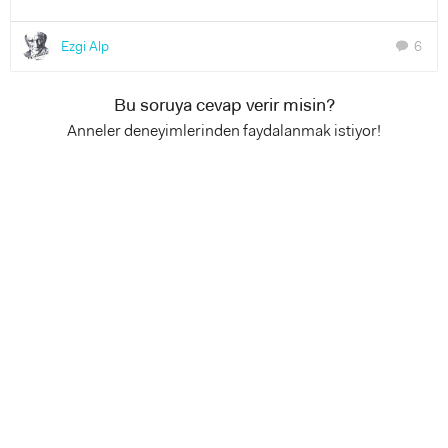
Ezgi Alp
6
chat
Bu soruya cevap verir misin?
Anneler deneyimlerinden faydalanmak istiyor!