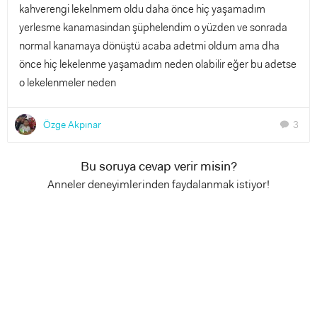
kahverengi lekelnmem oldu daha önce hiç yaşamadım
yerlesme kanamasindan şüphelendim o yüzden ve sonrada
normal kanamaya dönüştü acaba adetmi oldum ama dha
önce hiç lekelenme yaşamadım neden olabilir eğer bu adetse
o lekelenmeler neden
Özge Akpınar
3
chat
Bu soruya cevap verir misin?
Anneler deneyimlerinden faydalanmak istiyor!