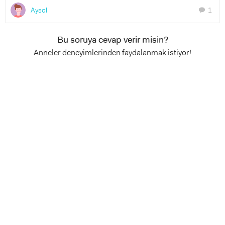
Aysol
1
chat
Bu soruya cevap verir misin?
Anneler deneyimlerinden faydalanmak istiyor!