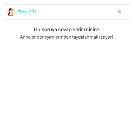
Tuba1903
1
chat
Bu soruya cevap verir misin?
Anneler deneyimlerinden faydalanmak istiyor!