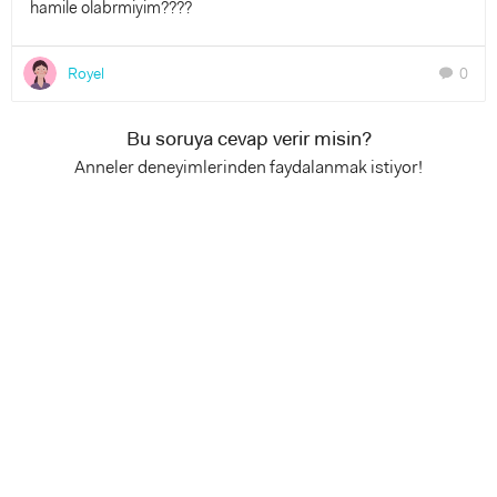
hamile olabrmiyim????
Royel
0
chat
Bu soruya cevap verir misin?
Anneler deneyimlerinden faydalanmak istiyor!