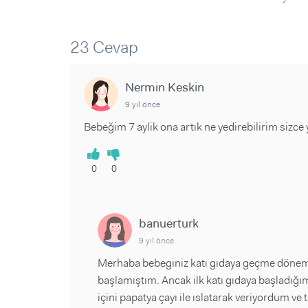
Sorular ve Yanıtlar
Sorular ve Yanıtlar
Eğlence
Makaleler
Makaleler
Ürünler
Videolar
Videolar
23 Cevap
Sorular ve Yanıtlar
Nermin Keskin
Makaleler
9 yıl önce
Videolar
Bebeğim 7 aylik ona artık ne yedirebilirim sizce
0
0
banuerturk
9 yıl önce
Merhaba bebeginiz katı gıdaya geçme dönem
başlamıştım. Ancak ilk katı gıdaya başladığı
içini papatya çayı ile ıslatarak veriyordum ve