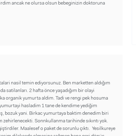
rdim ancak ne olursa olsun bebeginizin doktoruna
alari nasil temin ediyorsunuz. Ben marketten aldığım
da satilanları. 2 hafta önce yaşadığım bir olayi
rka organik yumurta aldim. Tadi ve rengi pek hosuma
un yumurtayi hasladim 1 tane de kendime yediğim
ımış, bozuk yani. Birkac yumurtaya baktim denedim biri
 zehirlenecekti. Sonnkullanma tarihinde sıkıntı yok.
irdiler. Maalesef o paket de sorunlu çıktı. Yesilkureye
dresim dilekcede olmasina rağmen bana geri dönüş