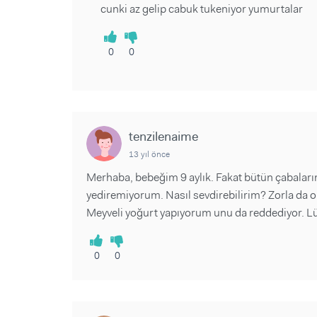
cunki az gelip cabuk tukeniyor yumurtalar
0
0
tenzilenaime
13 yıl önce
Merhaba, bebeğim 9 aylık. Fakat bütün çabaları
yediremiyorum. Nasıl sevdirebilirim? Zorla da o
Meyveli yoğurt yapıyorum unu da reddediyor. Lüt
0
0