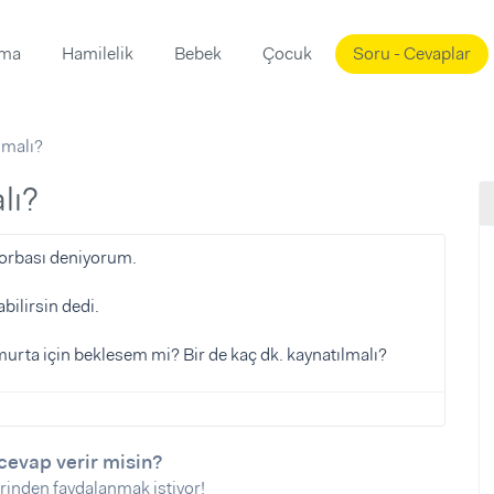
ama
Hamilelik
Bebek
Çocuk
Soru - Cevaplar
Süslemeleri
ama
lmalı?
ta
ı
ı
ısı
lı?
 Mekanı
mi)
çorbası deniyorum.
üsleme
i
bilirsin dedi.
i
urta için beklesem mi? Bir de kaç dk. kaynatılmalı?
u
ünü
i
cevap verir misin?
rinden faydalanmak istiyor!