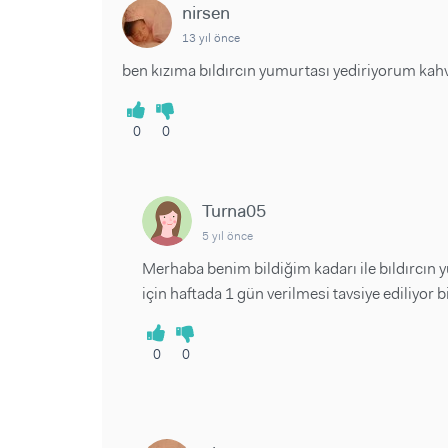
nirsen
13 yıl önce
ben kızıma bıldırcın yumurtası yediriyorum kahvalt
0
0
Turna05
5 yıl önce
Merhaba benim bildiğim kadarı ile bıldırcın 
için haftada 1 gün verilmesi tavsiye ediliyor b
0
0