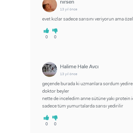
nirsen
13 yıl önce
evet kızlar sadece sarısını veriyorun ama özell
0
0
Halime Hale Avcı
13 yıl önce
geçende burada ki uzmanlara sordum yedireb
doktor beyler
nette de inceledim anne sütüne yakı protein 
sadece tüm yumurtalarda sarısı yedirilir
0
0