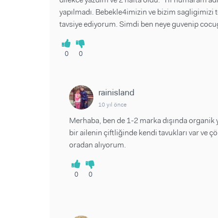
yapılmadı. Bebekle4imizin ve bizim sagligimizi t
tavsiye ediyorum. Simdi ben neye guvenip co
0
0
rainisland
10 yıl önce
Merhaba, ben de 1-2 marka dışında organik 
bir ailenin çiftliğinde kendi tavukları var ve 
oradan alıyorum.
0
0