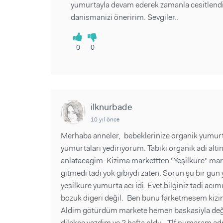
yumurtayla devam ederek zamanla cesitlendi
danismanizi öneririm. Sevgiler..
0
0
ilknurbade
10 yıl önce
Merhaba anneler, bebeklerinize organik yumurt
yumurtaları yediriyorum. Tabiki organik adi altin
anlatacagim. Kizima markettten "Yeşilküre" ma
gitmedi tadi yok gibiydi zaten. Sorun şu bir g
yesilkure yumurta acı idi. Evet bilginiz tadi ac
bozuk digeri değil. Ben bunu farketmesem kizim
Aldim götürdüm markete hemen baskasiyla değişt
dilekce yazdim ve 2 hafta oldu. Tlf numaram a