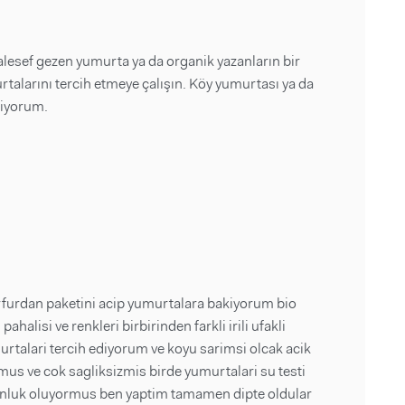
lesef gezen yumurta ya da organik yazanların bir
urtalarını tercih etmeye çalışın. Köy yumurtası ya da
miyorum.
rfurdan paketini acip yumurtalara bakiyorum bio
ahalisi ve renkleri birbirinden farkli irili ufakli
urtalari tercih ediyorum ve koyu sarimsi olcak acik
rmus ve cok sagliksizmis birde yumurtalari su testi
 gunluk oluyormus ben yaptim tamamen dipte oldular