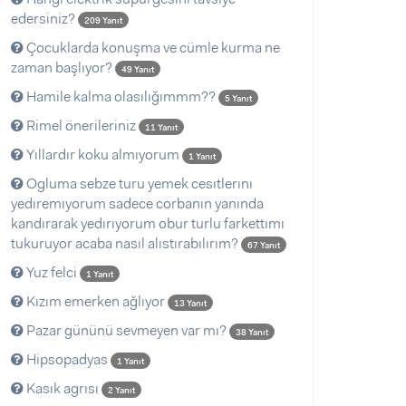
edersiniz?
209 Yanıt
Çocuklarda konuşma ve cümle kurma ne
zaman başlıyor?
49 Yanıt
Hamile kalma olasılığımmm??
5 Yanıt
Rimel önerileriniz
11 Yanıt
Yıllardır koku almıyorum
1 Yanıt
Ogluma sebze turu yemek cesıtlerını
yedıremıyorum sadece corbanın yanında
kandırarak yedırıyorum obur turlu farkettımı
tukuruyor acaba nasıl alıstırabılırım?
67 Yanıt
Yuz felci
1 Yanıt
Kızım emerken ağlıyor
13 Yanıt
Pazar gününü sevmeyen var mı?
38 Yanıt
Hipsopadyas
1 Yanıt
Kasık agrısı
2 Yanıt