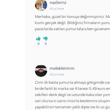
nazlisrnz
10 yıl önce
Merhaba, güzel bir konuya değinmişsiniz. Ma
kısmı gerçek değil. Bildiğiniz firmaların yum
pazarlarda satılan yumurtalara ben güvene
0
0
meleklerimm
10 yıl önce
Cnm ilk basta yumurta almaya gittigimde ca
birde farkli bi marka var 6 tanesi 5.49 euro en p
sekilleri denk degil ve ustunde kaka olan yum
sari olursa ic sarisi misirla beslenmis oluyo
yapabilirsin tamamen yatik dipte ise iki uc