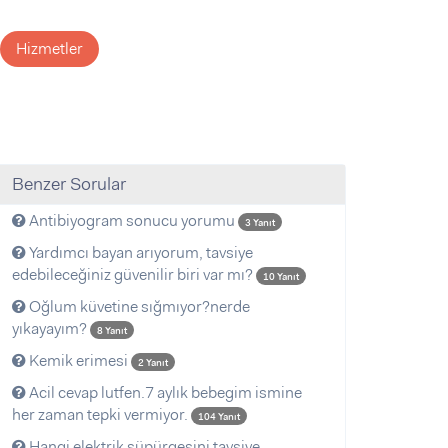
Hizmetler
Benzer Sorular
Antibiyogram sonucu yorumu
3 Yanıt
Yardımcı bayan arıyorum, tavsiye
edebileceğiniz güvenilir biri var mı?
10 Yanıt
Oğlum küvetine sığmıyor?nerde
yıkayayım?
8 Yanıt
Kemik erimesi
2 Yanıt
Acil cevap lutfen.7 aylık bebegim ismine
her zaman tepki vermiyor.
104 Yanıt
Hangi elektrik süpürgesini tavsiye