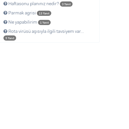
Haftasonu planınız nedir?
3 Yanıt
Parmak agrisi
13 Yanıt
Ne yapabilirim
1 Yanıt
Rota virüsü aşısıyla ilgili tavsiyem var...
5 Yanıt