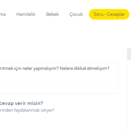
ama
Hamilelik
Bebek
Çocuk
Soru - Cevaplar
Süslemeleri
ama
ta
ı
ı
ısı
 Mekanı
mi)
itmek için neler yapmalıyım? Nelere dikkat etmeliyim?
üsleme
i
i
u
cevap verir misin?
ünü
i
rinden faydalanmak istiyor!