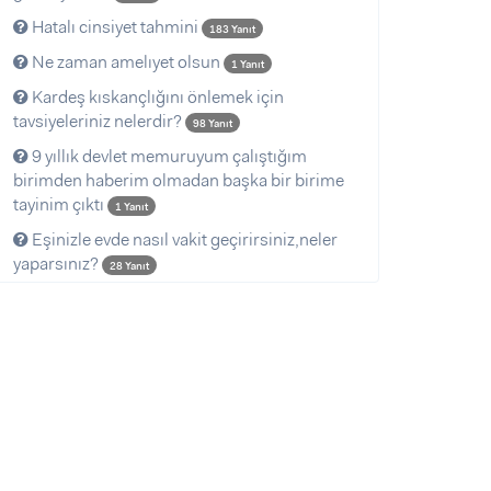
Hatalı cinsiyet tahmini
183 Yanıt
Ne zaman amelıyet olsun
1 Yanıt
Kardeş kıskançlığını önlemek için
tavsiyeleriniz nelerdir?
98 Yanıt
9 yıllık devlet memuruyum çalıştığım
birimden haberim olmadan başka bir birime
tayinim çıktı
1 Yanıt
Eşinizle evde nasıl vakit geçirirsiniz,neler
yaparsınız?
28 Yanıt