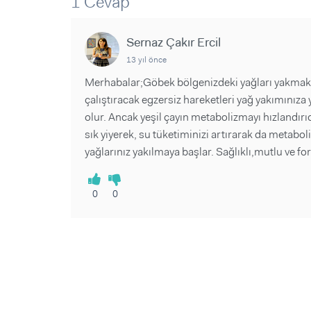
1 Cevap
Sorular ve Yanıtlar
Sorular ve Yanıtlar
Eğlence
Makaleler
Makaleler
Ürünler
Sernaz Çakır Ercil
Videolar
Videolar
13 yıl önce
Sorular ve Yanıtlar
Merhabalar;Göbek bölgenizdeki yağları yakmak iç
çalıştıracak egzersiz hareketleri yağ yakımınıza 
Makaleler
olur. Ancak yeşil çayın metabolizmayı hızlandırıcı
Videolar
sık yiyerek, su tüketiminizi artırarak da metab
yağlarınız yakılmaya başlar. Sağlıklı,mutlu ve f
0
0