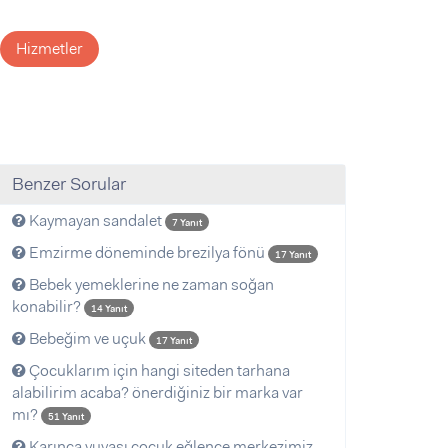
Hizmetler
Benzer Sorular
Kaymayan sandalet
7 Yanıt
Emzirme döneminde brezilya fönü
17 Yanıt
Bebek yemeklerine ne zaman soğan
konabilir?
14 Yanıt
Bebeğim ve uçuk
17 Yanıt
Çocuklarım için hangi siteden tarhana
alabilirim acaba? önerdiğiniz bir marka var
mı?
51 Yanıt
Karınca yuvası çocuk eğlence merkezimiz