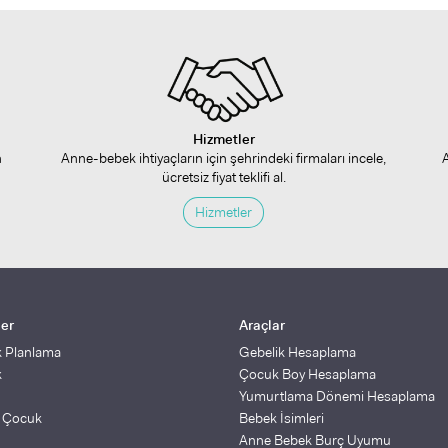
Hizmetler
n
Anne-bebek ihtiyaçların için şehrindeki firmaları incele,
ücretsiz fiyat teklifi al.
Hizmetler
ler
Araçlar
k Planlama
Gebelik Hesaplama
k
Çocuk Boy Hesaplama
Yumurtlama Dönemi Hesaplama
ş Çocuk
Bebek İsimleri
Anne Bebek Burç Uyumu