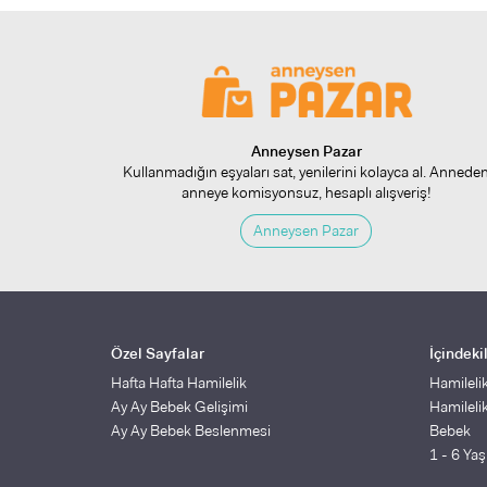
Anneysen Pazar
Kullanmadığın eşyaları sat, yenilerini kolayca al. Annede
anneye komisyonsuz, hesaplı alışveriş!
Anneysen Pazar
Özel Sayfalar
İçindeki
Hafta Hafta Hamilelik
Hamileli
Ay Ay Bebek Gelişimi
Hamileli
Ay Ay Bebek Beslenmesi
Bebek
1 - 6 Ya