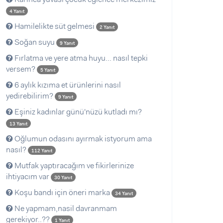
4 Yanıt
Hamilelikte süt gelmesi
2 Yanıt
Soğan suyu
9 Yanıt
Fırlatma ve yere atma huyu... nasıl tepki
versem?
5 Yanıt
6 aylık kızıma et ürünlerini nasıl
yedirebilirim?
9 Yanıt
Eşiniz kadınlar günü'nüzü kutladı mı?
13 Yanıt
Oğlumun odasını ayırmak istyorum ama
nasıl?
112 Yanıt
Mutfak yaptıracağım ve fikirlerinize
ihtiyacım var
30 Yanıt
Koşu bandı için öneri marka
34 Yanıt
Ne yapmam,nasil davranmam
gerekiyor..??
1 Yanıt