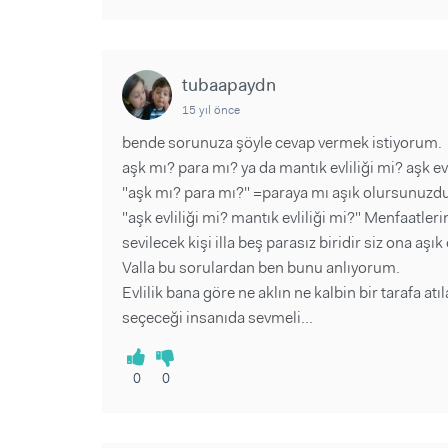
tubaapaydn
15 yıl önce
bende sorunuza şöyle cevap vermek istiyorum.
aşk mı? para mı? ya da mantık evliliği mi? aşk evl
"aşk mı? para mı?" =paraya mı aşık olursunuzdu
"aşk evliliği mi? mantık evliliği mi?" Menfaatler
sevilecek kişi illa beş parasız biridir siz ona aşı
Valla bu sorulardan ben bunu anlıyorum.
Evlilik bana göre ne aklın ne kalbin bir tarafa a
seçeceği insanıda sevmeli...
0
0