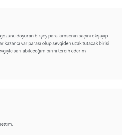
l gözünü doyuran birşey para kimsenin saçını okşayıp
r kazancı var parası olup sevgiden uzak tutacak birisi
giyle sarilabileceğim birini tercih ederim
settim.