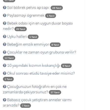
11 Yanıt
Sol böbrek pelvis ap capı:
26 Yanıt
Paylasmayi ögrenmek
1 Yanıt
Bebek odası için en uygun duvar boyası
nedir?
20 Yanıt
Uyku halleri
1 Yanıt
Bebeğim emzik emmiyor
6 Yanıt
Çocuklar ne zaman oyun grubuna verilir?
12 Yanıt
10 yaşındaki kızımın kıskançlığı
5 Yanıt
Okul sonrası etüdü tavsiye eder misiniz?
1 Yanıt
Çocuğunuzun fotoğrafını en çok ne
zamanlarda çekiyorsunuz?
37 Yanıt
Babasız çocuk yetiştiren anneler varmı
aranızda?
7 Yanıt