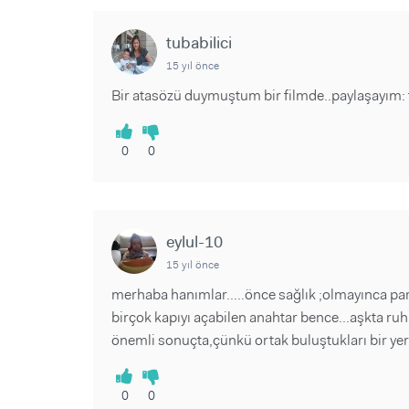
tubabilici
15 yıl önce
Bir atasözü duymuştum bir filmde..paylaşayım: f
0
0
eylul-10
15 yıl önce
merhaba hanımlar.....önce sağlık ;olmayınca pa
birçok kapıyı açabilen anahtar bence...aşkta r
önemli sonuçta,çünkü ortak buluştukları bir yer v
0
0