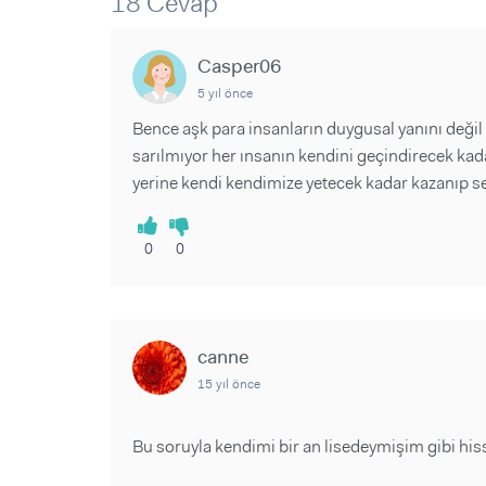
18 Cevap
Sorular ve Yanıtlar
Sorular ve Yanıtlar
Eğlence
Makaleler
Makaleler
Ürünler
Casper06
Videolar
Videolar
5 yıl önce
Sorular ve Yanıtlar
Bence aşk para insanların duygusal yanını deği
sarılmıyor her ınsanın kendini geçindirecek kada
Makaleler
yerine kendi kendimize yetecek kadar kazanıp sev
Videolar
0
0
canne
15 yıl önce
Bu soruyla kendimi bir an lisedeymişim gibi his