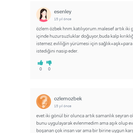
esenley
15 yıl önce
özlem özbek hnm.katılıyorum.malesef artık iki
içinde huzursuzluklar doğuyor,buda kalp kırıklı
istemez.evliliğin yürümesi için sağlık+aşk+para
istediğini nasip eder.
0
0
ozlemozbek
15 yıl önce
evet iki gönül bir olunca artık samanlık seyran o
bunu uygulayarak evlenmedim ama aşık olup evl
boşanan çok insan var ama bir birine uygun karşıl