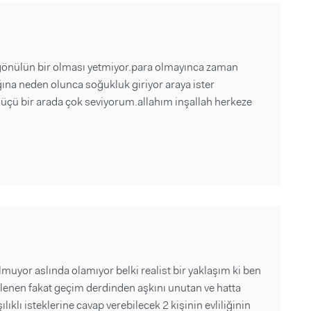
 gönülün bir olması yetmiyor.para olmayınca zaman
ğına neden olunca soğukluk giriyor araya ister
 üçü bir arada çok seviyorum.allahım inşallah herkeze
lmuyor aslında olamıyor belki realist bir yaklaşım ki ben
enen fakat geçim derdinden aşkını unutan ve hatta
ıklı isteklerine cavap verebilecek 2 kişinin evliliğinin