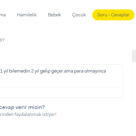
ama
Hamilelik
Bebek
Çocuk
Soru - Cevaplar
Süslemeleri
ama
I?
ta
ı
ı
ısı
 Mekanı
mi)
 1 yıl bilemedin 2 yıl gelip geçer.ama para olmayınca
üsleme
i
i
u
cevap verir misin?
ünü
i
rinden faydalanmak istiyor!