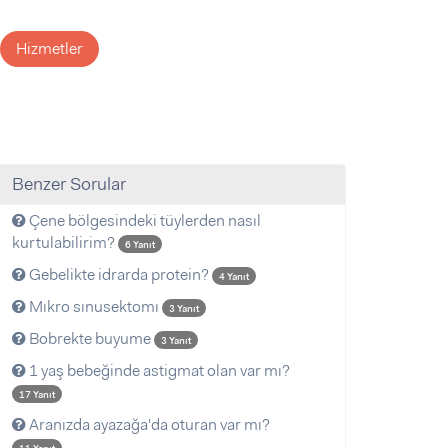
Hizmetler
Benzer Sorular
Çene bölgesindeki tüylerden nasıl
kurtulabilirim?
6 Yanıt
Gebelikte idrarda protein?
4 Yanıt
Mıkro sınusektomı
3 Yanıt
Bobrekte buyume
3 Yanıt
1 yaş bebeğinde astigmat olan var mı?
17 Yanıt
Aranızda ayazağa'da oturan var mı?