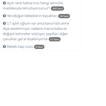
Açık renk halılarınızı hangi temizlik
maddesiyle temizliyorsunuz?
265 Yanıt
Yenidoğan bebeklerin bacakları
16 Yanıt
17 aylık oğlum var ama bana hala anne
diye seslenmiyor sadece mama baba ve
değişik kelimeler söylüyor yaşıtları diğer
çocuklar gel al diyebiliyorlar
47 Yanıt
Bebek kapı süsü
8 Yanıt