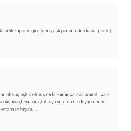
akirlik kapıdan girdiğinde,aşk pencereden kaçar gider:)
ran olmuş,aşkın olmuş ne farkeder.parada önemli ;para
uhu okşayan,heyecanı ,tutkuyu yaratan bir duygu.üçüde
ar;insan hayatı....