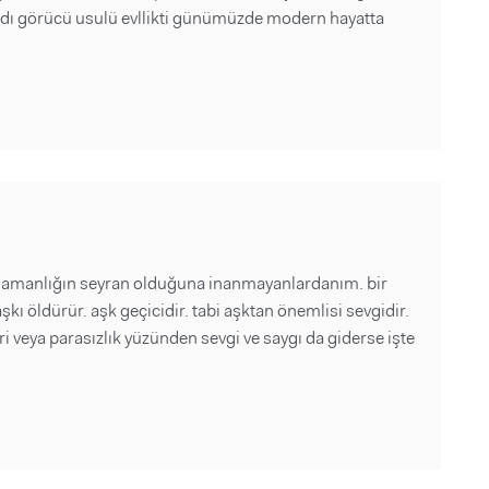
dı görücü usulü evllikti günümüzde modern hayatta
ra samanlığın seyran olduğuna inanmayanlardanım. bir
kı öldürür. aşk geçicidir. tabi aşktan önemlisi sevgidir.
ri veya parasızlık yüzünden sevgi ve saygı da giderse işte