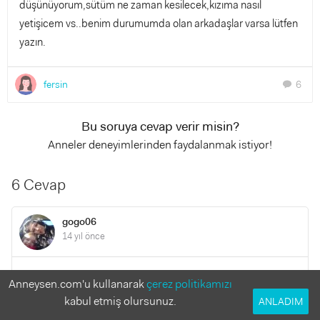
düşünüyorum,sütüm ne zaman kesilecek,kızıma nasıl
yetişicem vs..benim durumumda olan arkadaşlar varsa lütfen
yazın.
fersin
6
chat
Bu soruya cevap verir misin?
Anneler deneyimlerinden faydalanmak istiyor!
6 Cevap
gogo06
14 yıl önce
mrb.siz yine bana göre şanslısınız:) bende kızım 5 aylıkken
Anneysen.com'u kullanarak
çerez politikamızı
hamile kalmıştım .şuan kızım 11 aylık ve ben 6 buçuk aylık
kabul etmiş olursunuz.
ANLADIM
hamileyim.zorluğunu şimdiden yaşıyorum .kucağıma çok