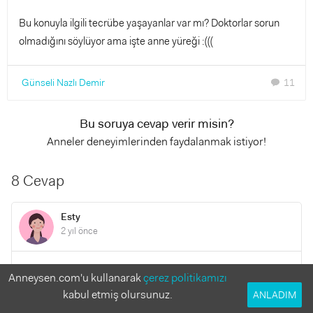
Bu konuyla ilgili tecrübe yaşayanlar var mı? Doktorlar sorun
olmadığını söylüyor ama işte anne yüreği :(((
Günseli Nazlı Demir
11
chat
Bu soruya cevap verir misin?
Anneler deneyimlerinden faydalanmak istiyor!
8 Cevap
Esty
2 yıl önce
Merhabalar bende bugün öğrendim oğlum 16 aylık küçük
Anneysen.com'u kullanarak
çerez politikamızı
dili yokmuş ne yapacağımı bilemedim intirnette araştırırken
kabul etmiş olursunuz.
ANLADIM
yorumunuzu gördüm herhengi bir sorun oldumu çocuğunuz