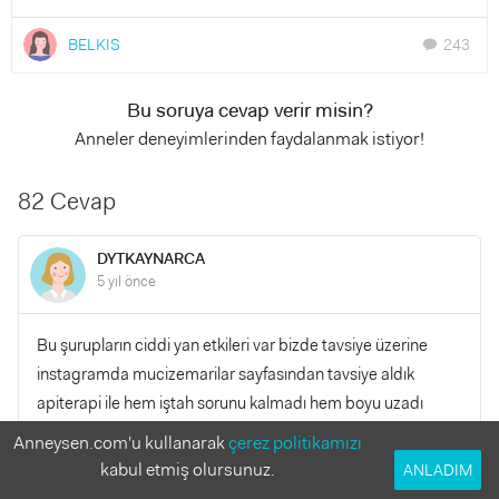
BELKIS
243
chat
Bu soruya cevap verir misin?
Anneler deneyimlerinden faydalanmak istiyor!
82 Cevap
DYTKAYNARCA
5 yıl önce
Bu şurupların ciddi yan etkileri var bizde tavsiye üzerine
instagramda mucizemarilar sayfasından tavsiye aldık
apiterapi ile hem iştah sorunu kalmadı hem boyu uzadı
gelişimi düzene girdi kesinlikle tavsiye ederim
Anneysen.com'u kullanarak
çerez politikamızı
kabul etmiş olursunuz.
ANLADIM
YANITLA
0
0