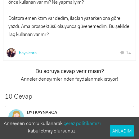
önce kullanan var mı? Ne yapmalıyım?
Doktora emen kzım var dedim, ilaçları yazarken ona göre
yazdı. Ama prospektüsü okuyunca güvenemedim. Bu şekilde
ilaç kullanan var mı ?
hayalesra
14
chat
Bu soruya cevap verir misin?
Anneler deneyimlerinden faydalanmak istiyor!
10 Cevap
DYTKAYNARCA
5 yıl önce
Anneysen.com'u kullanarak
çerez politikamızı
kabul etmiş olursunuz.
ANLADIM
Aynı sorunlar bizdede vardı doktorumuz mustafa basmacı