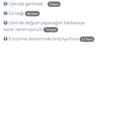
Uykuda gerilmek...
5 Yanıt
Dil bağı
29 Yanıt
İzmirde doğum yapacağım hastaneye
karar veremiyorum
73 Yanıt
Emzirme döneminde brezilya fönü
17 Yanıt