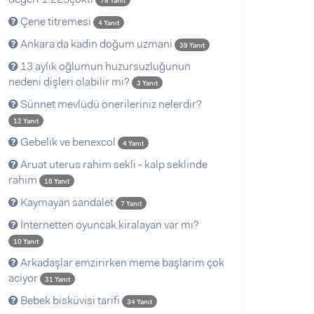
78 Yanıt
Çene titremesi
4 Yanıt
Ankara da kadin doğum uzmani
39 Yanıt
13 aylık oğlumun huzursuzluğunun
nedeni dişleri olabilir mi?
3 Yanıt
Sünnet mevlüdü önerileriniz nelerdir?
12 Yanıt
Gebelik ve benexcol
4 Yanıt
Aruat uterus rahim sekli - kalp seklinde
rahim
18 Yanıt
Kaymayan sandalet
7 Yanıt
İnternetten oyuncak kiralayan var mı?
10 Yanıt
Arkadaşlar emzirirken meme başlarim çok
aciyor
31 Yanıt
Bebek bisküvisi tarifi
34 Yanıt