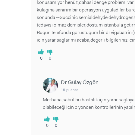
konusamiyor henüz,dahasi denge problemi var de
kulagina sanirim bir operasyon uyguladilar bur
sonunda --Succinic semialdehyde dehydrogenase 
tedavisi olmaz demisler,dostum istanbula getirme
Bugün telefonda görüstügüm bir dr.vigabatrin (sab
icin yarar saglar mi acaba,degerli bilgileriniz i
0
0
Dr Gülay Özgön
15 yıl önce
Merhaba,sabril bu hastalık için yarar saglaya
olabileceği için o yonden kontrollerinin yapı
0
0