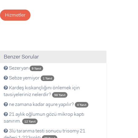
Hizmetler
Benzer Sorular
Sezeryan
9 Yanıt
Sebze yemiyor
1 Yanıt
Kardeş kıskançlığını önlemek için
tavsiyeleriniz nelerdir?
98 Yanıt
ne zamana kadar aşure yapılır?
4 Yanıt
21 aylık oğlumun gözü mikrop kaptı
sanırım.
12 Yanıt
3lü taranma testi sonucu trisomy 21
değeri 1:223çokti