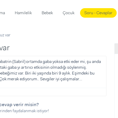
ama
Hamilelik
Bebek
Çocuk
Soru - Cevaplar
Süslemeleri
ama
z var
ta
ı
ı
ısı
var
 Mekanı
mi)
batrin (Sabril) ortamda gaba yoksa etki eder mi, şu anda
aki gaba yı artırıcı etkisinin olmadığı söylenmiş.
üsleme
i
bebeğimiz var. Biri iki yaşında biri 9 aylık. Eşimdeki bu
i
 Çok merak ediyorum.. Sevgiler iyi çalışmalar...
u
ünü
i
cevap verir misin?
rinden faydalanmak istiyor!