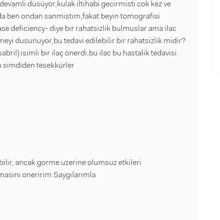
vamli düsüyor,kulak iltihabi gecirmisti cok kez ve
da ben ondan sanmistim,fakat beyin tomografisi
deficiency- diye bir rahatsizlik bulmuslar ama ilac
yi dusunuyor,bu tedavi edilebilir bir rahatsizlik midir?
ril) isimli bir ilaç önerdi,bu ilac bu hastalik tedavisi
cin simdiden tesekkürler
bilir, ancak gorme uzerine olumsuz etkileri
lmasını oneririm.Saygılarımla