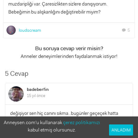
muzdaripliği var. Çaresizlikten sizlere danışıyorum.
Bebeğimin bu alışkanlığını değiştirebilir miyim?
loudscream
5
chat
Bu soruya cevap verir misin?
Anneler deneyimlerinden faydalanmak istiyor!
5 Cevap
badeberfin
15 yıl önce
değişiyor sen hiç canını sıkma..bugünler geçeçek hatta
diyeceksinki keşke öyle küçük kalsaydı :) :)
Anneysen.com'u kullanarak
çerez politikamızı
kabul etmiş olursunuz.
ANLADIM
YANITLA