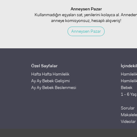
Anneysen Pazar
Kullanmadığın eşyaları sat, yenilerini kolayca al. Annede
anneye komisyonsuz, hesaplı alışveriş!
Anneysen Pazar
Özel Sayfalar
İçindeki
Hafta Hafta Hamilelik
Hamileli
Ay Ay Bebek Gelişimi
Hamileli
Ay Ay Bebek Beslenmesi
Bebek
1 - 6 Ya
Sorular
Makalele
Videolar