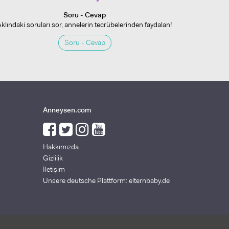
Soru - Cevap
Aklındaki soruları sor, annelerin tecrübelerinden faydalan!
Soru - Cevap
Anneysen.com
Hakkımızda
Gizlilik
İletişim
Unsere deutsche Plattform: elternbaby.de