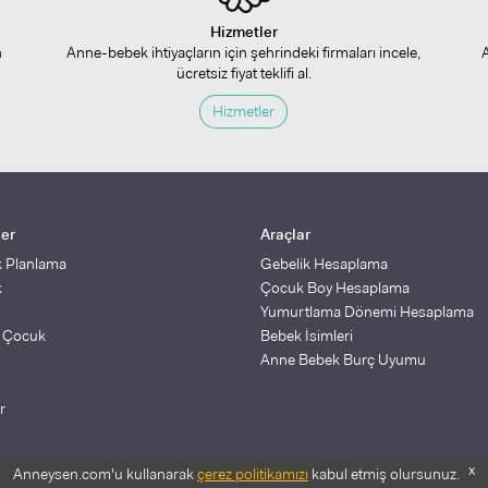
Hizmetler
n
Anne-bebek ihtiyaçların için şehrindeki firmaları incele,
ücretsiz fiyat teklifi al.
Hizmetler
ler
Araçlar
k Planlama
Gebelik Hesaplama
k
Çocuk Boy Hesaplama
Yumurtlama Dönemi Hesaplama
ş Çocuk
Bebek İsimleri
Anne Bebek Burç Uyumu
r
x
Anneysen.com'u kullanarak
çerez politikamızı
kabul etmiş olursunuz.