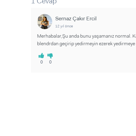
1 Cevap
Sorular ve Yanıtlar
Sorular ve Yanıtlar
Eğlence
Makaleler
Makaleler
Ürünler
Sernaz Çakır Ercil
Videolar
Videolar
12 yıl önce
Sorular ve Yanıtlar
Merhabalar,Şu anda bunu yaşamanız normal. Kasl
blendrdan geçirip yedirmeyin ezerek yedirmeye ça
Makaleler
Videolar
0
0