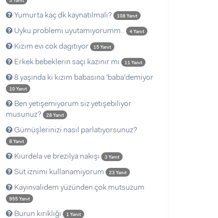
3 Yanıt
Yumurta kaç dk kaynatılmalı?
108 Yanıt
Uyku problemi uyutamıyorumm..
4 Yanıt
Kızım evı cok dagıtıyor
15 Yanıt
Erkek bebeklerın saçı kazınır mı
11 Yanıt
8 yaşında ki kızım babasına 'baba'demiyor
10 Yanıt
Ben yetişemiyorum siz yetişebiliyor
musunuz?
28 Yanıt
Gümüşlerinizi nasıl parlatıyorsunuz?
8 Yanıt
Kıurdela ve brezilya nakışı
3 Yanıt
Süt iznimi kullanamiyorum
23 Yanıt
Kayınvalidem yüzünden çok mutsuzum
955 Yanıt
Burun kırıklığı
1 Yanıt