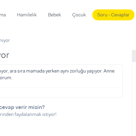
ama
Hamilelik
Bebek
Çocuk
Soru - Cevaplar
Süslemeleri
ama
miyor
ta
ı
ı
ısı
yor
 Mekanı
mi)
nıyor, ara sıra mamada yerken aynı zorluğu yaşıyor. Anne
yorum.
üsleme
i
i
u
cevap verir misin?
ünü
i
rinden faydalanmak istiyor!