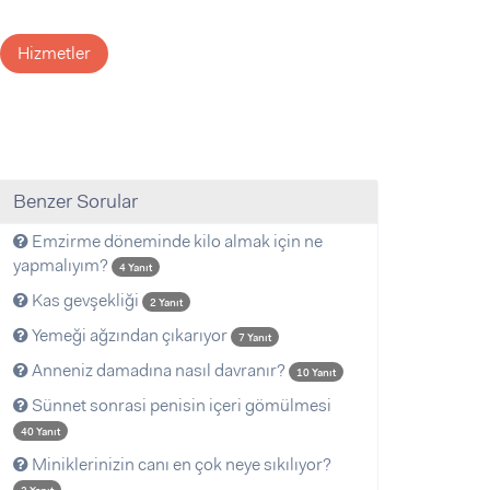
Hizmetler
Benzer Sorular
Emzirme döneminde kilo almak için ne
yapmalıyım?
4 Yanıt
Kas gevşekliği
2 Yanıt
Yemeği ağzından çıkarıyor
7 Yanıt
Anneniz damadına nasıl davranır?
10 Yanıt
Sünnet sonrasi penisin içeri gömülmesi
40 Yanıt
Miniklerinizin canı en çok neye sıkılıyor?