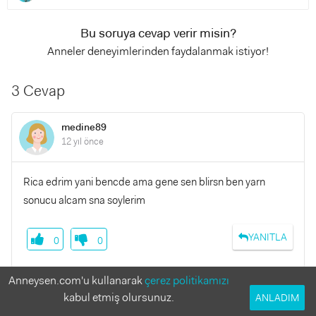
Bu soruya cevap verir misin?
Anneler deneyimlerinden faydalanmak istiyor!
3 Cevap
medine89
12 yıl önce
Rica edrim yani bencde ama gene sen blirsn ben yarn
sonucu alcam sna soylerim
YANITLA
0
0
Anneysen.com'u kullanarak
çerez politikamızı
kabul etmiş olursunuz.
ANLADIM
sulem4
12 yıl önce