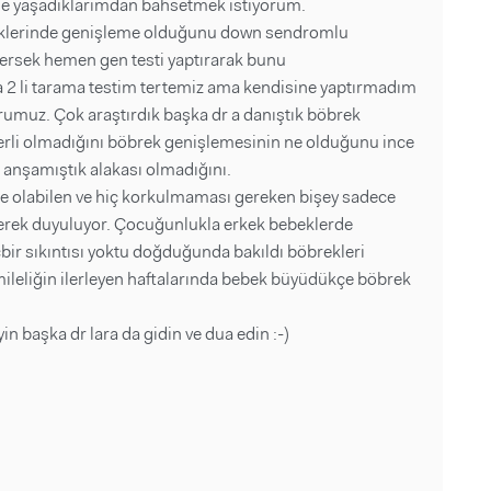
de yaşadıklarımdan bahsetmek istiyorum.
eklerinde genişleme olduğunu down sendromlu
stersek hemen gen testi yaptırarak bunu
a 2 li tarama testim tertemiz ama kendisine yaptırmadım
urumuz. Çok araştırdık başka dr a danıştık böbrek
erli olmadığını böbrek genişlemesinin ne olduğunu ince
nca anşamıştık alakası olmadığını.
 olabilen ve hiç korkulmaması gereken bişey sadece
rek duyuluyor. Çocuğunlukla erkek bebeklerde
bir sıkıntısı yoktu doğduğunda bakıldı böbrekleri
ileliğin ilerleyen haftalarında bebek büyüdükçe böbrek
in başka dr lara da gidin ve dua edin :-)