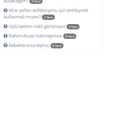
duyacağım?
3 Yanıt
İdrar yolları enfeksiyonu için antibiyotik
kullanmalı mıyım?
1 Yanıt
Üçlü testim riskli görünüyor
3 Yanıt
Rahim duvarı kalınlaşması
6 Yanıt
Bebekte arsa teşhisi
5 Yanıt