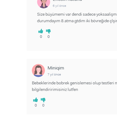
6 yıl önce
Size büyümemi var dendi sadece yoksaalişmi
durumdayım 8.atma gtdim iki bövreğide çlşi
0
0
Miniqim
7 yıl önce
Bebeklerinde bobrek genislemesi olup testleri 
bilgilendiririmisiniz lutfen
0
0