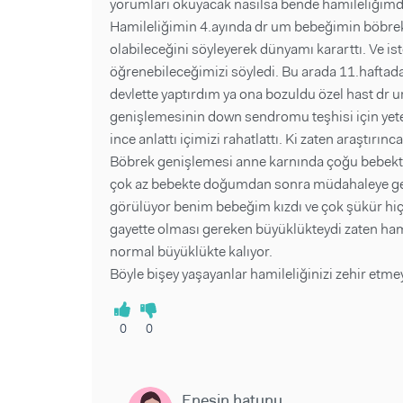
yorumları okuyacak nasılsa bende hamileliğim
Hamileliğimin 4.ayında dr um bebeğimin böbr
olabileceğini söyleyerek dünyamı kararttı. Ve i
öğrenebileceğimizi söyledi. Bu arada 11.haftad
devlette yaptırdım ya ona bozuldu özel hast dr 
genişlemesinin down sendromu teşhisi için yet
ince anlattı içimizi rahatlattı. Ki zaten araştırı
Böbrek genişlemesi anne karnında çoğu bebekte
çok az bebekte doğumdan sonra müdahaleye ge
görülüyor benim bebeğim kızdı ve çok şükür hiç
gayette olması gereken büyüklükteydi zaten ham
normal büyüklükte kalıyor.
Böyle bişey yaşayanlar hamileliğinizi zehir etmey
0
0
Enesin hatunu