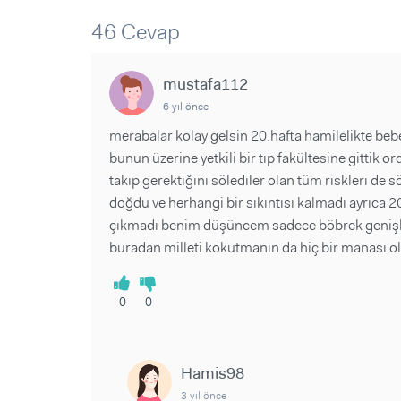
Sorular ve Yanıtlar
Sorular ve Yanıtlar
Eğlence
46 Cevap
Makaleler
Makaleler
Ürünler
Videolar
Videolar
mustafa112
Sorular ve Yanıtlar
6 yıl önce
Makaleler
merabalar kolay gelsin 20.hafta hamilelikte b
Videolar
bunun üzerine yetkili bir tıp fakültesine gitti
takip gerektiğini sölediler olan tüm riskleri d
doğdu ve herhangi bir sıkıntısı kalmadı ayrıca 
çıkmadı benim düşüncem sadece böbrek genişlem
buradan milleti kokutmanın da hiç bir manası 
0
0
Hamis98
3 yıl önce