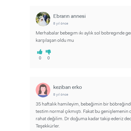
Ebrarın annesi
8 yıl önce
Merhabalar bebegım ıkı aylık sol bobregınde g
karşılaşan oldu mu
0
0
keziban erko
8 yıl önce
35 haftalık hamileyim, bebeğimin bir böbreğin
testim normal çıkmıştı. Fakat bu genişlemenin d
rahat değilim. Dr doğuma kadar takip ederiz de
Teşekkürler.