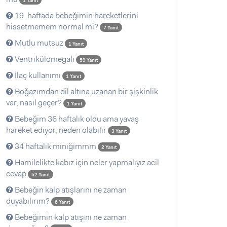
1 Yanıt
19. haftada bebeğimin hareketlerini
hissetmemem normal mi?
7 Yanıt
Mutlu mutsuz
1 Yanıt
Ventrikülomegali
59 Yanıt
İlaç kullanımı
1 Yanıt
Boğazımdan dil altına uzanan bir şişkinlik
var, nasıl geçer?
1 Yanıt
Bebeğim 36 haftalık oldu ama yavaş
hareket ediyor, neden olabilir
3 Yanıt
34 haftalık miniğimmm
2 Yanıt
Hamilelikte kabız için neler yapmalıyız acil
cevap
52 Yanıt
Bebeğin kalp atışlarını ne zaman
duyabılırım?
6 Yanıt
Bebeğimin kalp atışını ne zaman