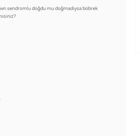
down sendromlu doğdu mu doğmadiysa böbrek
misiniz?
r