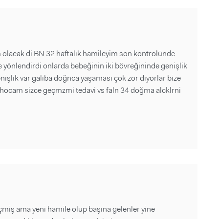
 olacak di BN 32 haftalık hamileyim son kontrolünde
 yönlendirdi onlarda bebeğinin iki bövreğininde genişlik
işlik var galiba doğnca yaşaması çok zor diyorlar bize
 hocam sizce geçmzmi tedavi vs faln 34 doğma alcklrni
miş ama yeni hamile olup başına gelenler yine