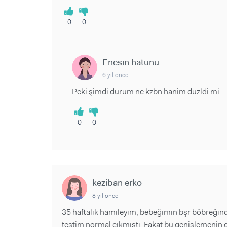
0
0
Enesin hatunu
6 yıl önce
Peki şimdi durum ne kzbn hanim düzldi mi
0
0
keziban erko
8 yıl önce
35 haftalık hamileyim, bebeğimin bşr böbreğin
testim normal çıkmıştı. Fakat bu genişlemenin d