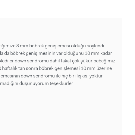
ebeğimize 8 mm böbrek genişlemesi olduğu söylendi
k orda da böbrek genişlmesinin var olduğunu 10 mm kadar
e sölediler down sendromu dahil fakat çok şükür bebeğimiz
20 haftalık tan sonra böbrek genişlemesi 10 mm üzerine
esinin down sendromu ile hiç bir ilişkisi yoktur
olmadığını düşünüyorum teşekkürler