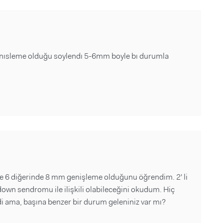
enısleme olduğu soylendı 5-6mm boyle bı durumla
de 6 diğerinde 8 mm genişleme olduğunu öğrendim. 2' li
own sendromu ile ilişkili olabileceğini okudum. Hiç
di ama, başına benzer bir durum geleniniz var mı?