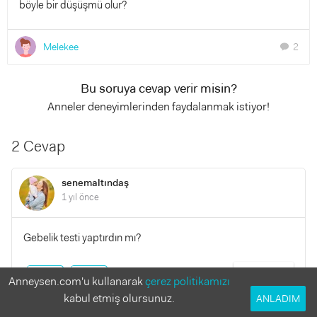
böyle bir düşüşmü olur?
Melekee
2
chat
Bu soruya cevap verir misin?
Anneler deneyimlerinden faydalanmak istiyor!
2 Cevap
senemaltındaş
1 yıl önce
Gebelik testi yaptırdın mı?
YANITLA
0
0
Anneysen.com'u kullanarak
çerez politikamızı
kabul etmiş olursunuz.
ANLADIM