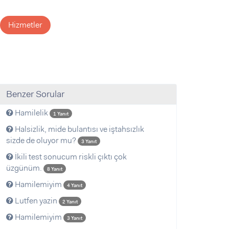
Hizmetler
Benzer Sorular
Hamilelik
1 Yanıt
Halsizlik, mide bulantısı ve iştahsızlık
sizde de oluyor mu?
3 Yanıt
İkili test sonucum riskli çıktı çok
üzgünüm.
8 Yanıt
Hamilemiyim
4 Yanıt
Lutfen yazin
2 Yanıt
Hamilemiyim
3 Yanıt