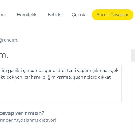
ama
Hamilelik
Bebek
Çocuk
Soru - Cevaplar
Süslemeleri
ama
ğrendim.
ta
ı
ı
ısı
m.
 Mekanı
mi)
im gecikti çarşamba günü idrar testi yaptım çıkmadı. çok
tı çok yeni bir hamileliğim varmış. şuan nelere dikkat
üsleme
i
i
u
ünü
i
cevap verir misin?
rinden faydalanmak istiyor!