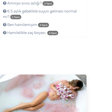
Amniyo sıvısı azlığı?
2 Yanıt
6.5 aylık gebelikte suyun gelmesi normal
mi?
2 Yanıt
Ben hamilemiyim
4 Yanıt
Hamilelikte saç boyası.
4 Yanıt