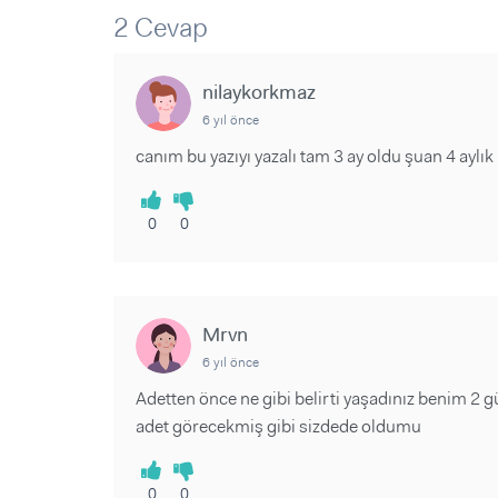
Sorular ve Yanıtlar
Sorular ve Yanıtlar
2 Cevap
Eğlence
Makaleler
Makaleler
Ürünler
Videolar
Videolar
nilaykorkmaz
6 yıl önce
Sorular ve Yanıtlar
canım bu yazıyı yazalı tam 3 ay oldu şuan 4 ayl
Makaleler
Videolar
0
0
Mrvn
6 yıl önce
Adetten önce ne gibi belirti yaşadınız benim 2 gü
adet görecekmiş gibi sizdede oldumu
0
0