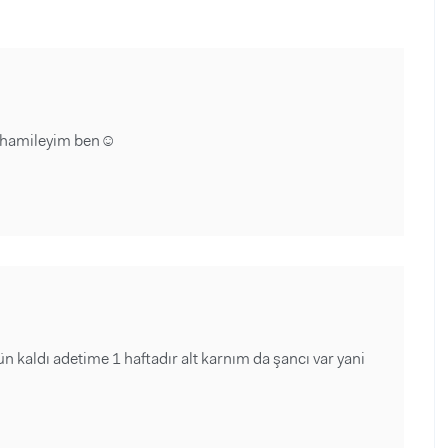
ık hamileyim ben☺️
n kaldı adetime 1 haftadır alt karnım da şancı var yani