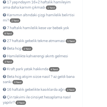
17 yaşındayım 16+2 haftalik hamileyim
ama daha karnım çıkmadı
1 Yanıt
Karnımın altındaki çizgi hamilelik belirtisi
mi?
2 Yanıt
7 haftalık hamilelik kese var bebek yok
6 Yanıt
27 haftalık gebelik tekme atmamasi
1 Yanıt
Beta hcg
2 Yanıt
Hamilelikte kahverengi akıntı gelmesi
3 Yanıt
Kraft park yatak hakkında
4 Yanıt
Beta hcg atişim sizce nasil ? az geldi bana
sanki
3 Yanıt
16 haftalık gebelikte kasıklarda ağrı
2 Yanıt
Çin takvimi ile cinsiyet hesaplama nasıl
yapılır?
2 Yanıt