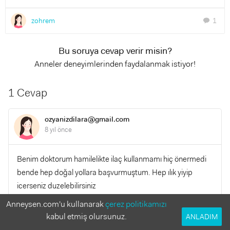
zohrem
1
chat
Bu soruya cevap verir misin?
Anneler deneyimlerinden faydalanmak istiyor!
1 Cevap
ozyanizdilara@gmail.com
8 yıl önce
Benim doktorum hamilelikte ilaç kullanmamı hiç önermedi
bende hep doğal yollara başvurmuştum. Hep ılık yiyip
icerseniz duzelebilirsiniz
Anneysen.com'u kullanarak
çerez politikamızı
YANITLA
0
0
kabul etmiş olursunuz.
ANLADIM