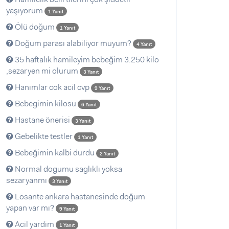
yaşıyorum
1 Yanıt
Ölü doğum
1 Yanıt
Doğum parası alabiliyor muyum?
4 Yanıt
35 haftalık hamileyim bebeğim 3.250 kilo
,sezaryen mi olurum
3 Yanıt
Hanımlar cok acil cvp
9 Yanıt
Bebegimin kilosu
6 Yanıt
Hastane önerisi
3 Yanıt
Gebelikte testler
1 Yanıt
Bebeğimin kalbi durdu
2 Yanıt
Normal dogumu saglıklı yoksa
sezaryanmı
3 Yanıt
Lösante ankara hastanesinde doğum
yapan var mı?
9 Yanıt
Acil yardim
1 Yanıt