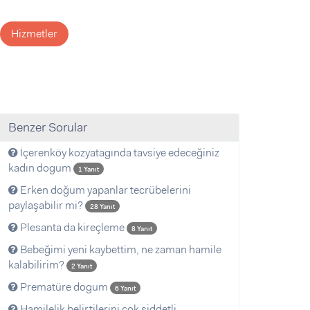
Hizmetler
Benzer Sorular
İçerenköy kozyatagında tavsiye edeceğiniz
kadın dogum
1 Yanıt
Erken doğum yapanlar tecrübelerini
paylaşabilir mi?
28 Yanıt
Plesanta da kireçleme
8 Yanıt
Bebeğimi yeni kaybettim, ne zaman hamile
kalabilirim?
2 Yanıt
Prematüre dogum
6 Yanıt
Hamilelik belirtilerini çok şiddetli