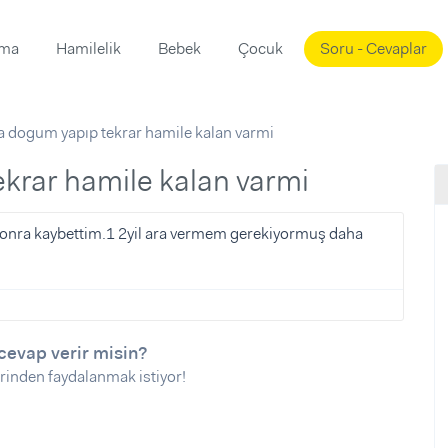
ama
Hamilelik
Bebek
Çocuk
Soru - Cevaplar
Süslemeleri
ama
a dogum yapıp tekrar hamile kalan varmi
ta
ı
ı
ısı
ekrar hamile kalan varmi
 Mekanı
mi)
onra kaybettim.1 2yil ara vermem gerekiyormuş daha
üsleme
i
i
u
cevap verir misin?
ünü
i
rinden faydalanmak istiyor!