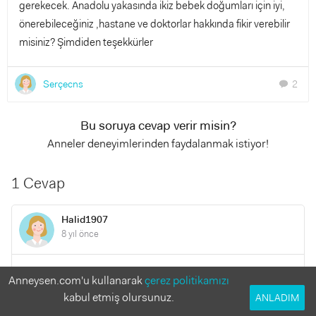
gerekecek. Anadolu yakasında ikiz bebek doğumları için iyi,
önerebileceğiniz ,hastane ve doktorlar hakkında fikir verebilir
misiniz? Şimdiden teşekkürler
Serçecns
2
chat
Bu soruya cevap verir misin?
Anneler deneyimlerinden faydalanmak istiyor!
1 Cevap
Halid1907
8 yıl önce
Merhabalar anadolu yakasında hastane olarak Zeynep
Anneysen.com'u kullanarak
çerez politikamızı
Kamil hastanesini tavsiye edebilirim bende hamileyim biraz
kabul etmiş olursunuz.
ANLADIM
sıkıntılı o yüzden araştırmıştım bolca müdahale açısından