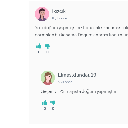
Sorular ve Yanıtlar
Sorular ve Yanıtlar
Eğlence
Makaleler
Makaleler
İkizcik
Ürünler
Videolar
Videolar
6 yıl önce
Yeni doğum yapmişsiniz Lohusalik kanamasi olm
Sorular ve Yanıtlar
normalde bu kanama.Dogum sonrasi kontrolunu
Makaleler
Videolar
0
0
Elmas.dundar.19
6 yıl önce
Geçen yıl 23 mayısta doğum yapmıştım
0
0