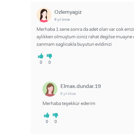
Ozlemyagiz
6 yıl önce
Merhaba 1 sene sonra da adet olan var cok emz
aylikken olmuştum iciniz rahat degilse muayne 
sanmam saglicakla buyutun evldinizi
0
0
Elmas.dundar.19
6 yıl önce
Merhaba teşekkür ederim
0
0