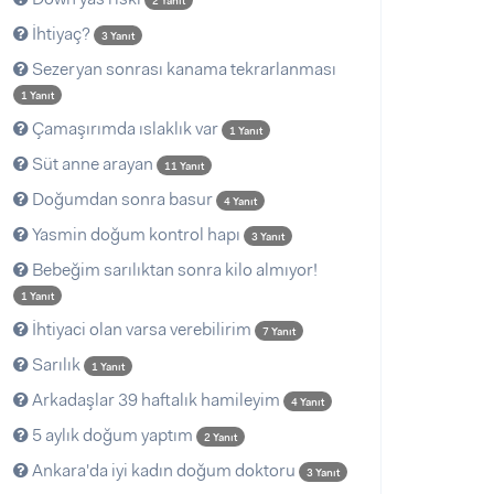
2 Yanıt
İhtiyaç?
3 Yanıt
Sezeryan sonrası kanama tekrarlanması
1 Yanıt
Çamaşırımda ıslaklık var
1 Yanıt
Süt anne arayan
11 Yanıt
Doğumdan sonra basur
4 Yanıt
Yasmin doğum kontrol hapı
3 Yanıt
Bebeğim sarılıktan sonra kilo almıyor!
1 Yanıt
İhtiyaci olan varsa verebilirim
7 Yanıt
Sarılık
1 Yanıt
Arkadaşlar 39 haftalık hamileyim
4 Yanıt
5 aylık doğum yaptım
2 Yanıt
Ankara'da iyi kadın doğum doktoru
3 Yanıt