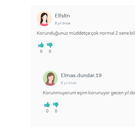
Elfsltn
6 yıl önce
Korunduğunuz müddetçe çok normal 2 sene bil
0
0
Elmas.dundar.19
6 yıl önce
Korunmuyorum eşim korunuyor gecen yıl d
0
0