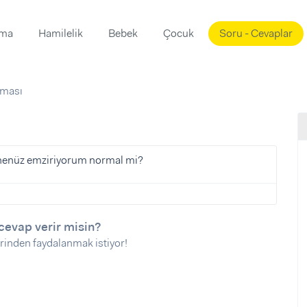
ama
Hamilelik
Bebek
Çocuk
Soru - Cevaplar
Süslemeleri
ama
aması
ta
ı
ı
ısı
 Mekanı
mi)
henüz emziriyorum normal mi?
üsleme
i
i
u
cevap verir misin?
rinden faydalanmak istiyor!
ünü
i