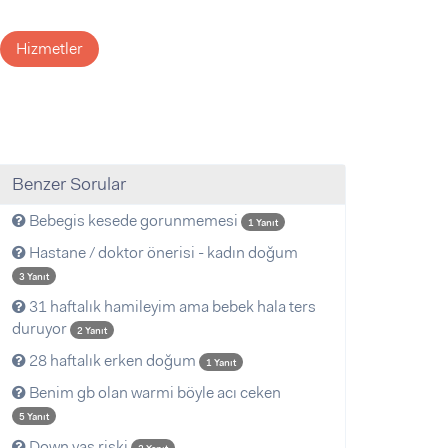
Hizmetler
Benzer Sorular
Bebegis kesede gorunmemesi
1 Yanıt
Hastane / doktor önerisi - kadın doğum
3 Yanıt
31 haftalık hamileyim ama bebek hala ters
duruyor
2 Yanıt
28 haftalık erken doğum
1 Yanıt
Benim gb olan warmi böyle acı ceken
5 Yanıt
Down yas riski