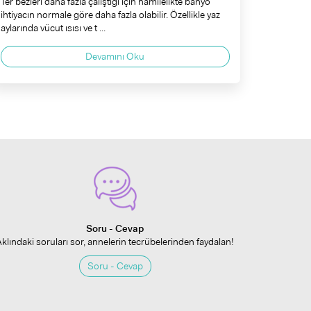
Ter bezleri daha fazla çalıştığı için hamilelikte banyo
ihtiyacın normale göre daha fazla olabilir. Özellikle yaz
aylarında vücut ısısı ve t ...
Devamını Oku
Soru - Cevap
Aklındaki soruları sor, annelerin tecrübelerinden faydalan!
Soru - Cevap