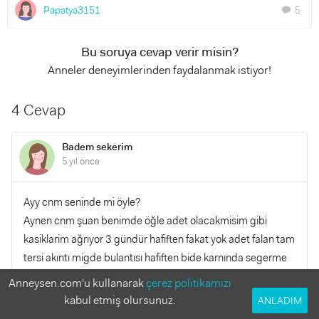
Papatya3151
5
chat
Bu soruya cevap verir misin?
Anneler deneyimlerinden faydalanmak istiyor!
4 Cevap
Badem sekerim
5 yıl önce
Ayy cnm seninde mi öyle?
Aynen cnm şuan benimde öğle adet olacakmisim gibi
kasiklarim ağrıyor 3 gündür hafiften fakat yok adet falan tam
tersi akıntı migde bulantısı hafiften bide karnında segerme
var
Anneysen.com'u kullanarak
çerez politikamızı
kabul etmiş olursunuz.
ANLADIM
YANITLA
0
0